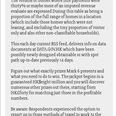
The volume of homes where hire payments were
thirty% or maybe more of an imputed revenue
evaluate are expressed During this table as being a
proportion of the full range of homes in a location
(which include those homes which were not
leasing, and excluding the tiny proportion of visitor
only and also other non-classifiable households).
This each day current RSS feed, delivers info on data
documents at DATA.GOV.HK which have been
possibly newly designed obtainable or with spot
path up-to-date previously 14 days.
Figure out what exactly prizes Mark 6 presents and
what you need to do to win. The jackpot begins in a
guaranteed HK$eight million and you will discover
numerous other prizes out there, starting from
HK£forty for matching just three in the profitable
numbers.
Be aware: Respondents experienced the option to
report up to three methods of travel to work to the