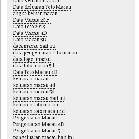
Data Keluaran Macau
Data Keluaran Toto Macau
angka keluar macau
Data Macau 2025
Data Toto 2025
Data Macau 4D
Data Macau 5D
data macau hari ini
data pengeluaran toto macau
data togel macau
data toto macau 5d
Data Toto Macau 4D
keluaran macau
keluaran macau 4d
keluaran macau 5d
keluaran macau hari ini
keluaran toto macau
keluaran toto macau 4d
Pengeluaran Macau
Pengeluaran Macau 4D
Pengeluaran Macau 5D
pengeluaran macau hari ini