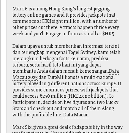
Mark 6 is among Hong Kong’s longest-jogging
lottery online games and it provides jackpots that
commence at HK$eight million, with a number of
other prizes out there. Attracts happen thrice every
week and you'll Engage in from as small as $HK5.
Dalam upaya untuk memberikan informasi terkini
dan terlengkap mengenai Togel Sydney, kami telah
merangkum berbagai facts keluaran, prediksi
terbaru, serta hasil toto hari ini yang dapat
membantu Anda dalam meraih kemenangan.
Data
Macau 2025
dan EuroMillions is a multi-national
lottery played in 9 different nations across Europe. It
provides some enormous prizes, with jackpots that
could access €250 million (HK£2.one billion). To
Participate in, decide on five figures and two Lucky
Stars and check out and match all of them Along
with the profitable line.
Data Macau
Mark Six gives a great deal of adaptability in the way