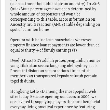
(such as those that didn't state an ancestry). In 2016
QuickStats percentages have been determined by
whole amount of responses and won't be
corresponding to this table. More information on
Ancestry multi reaction (ANCP) Table depending on
spot of common home
Operator with house loan households wherever
property finance loan repayments are lower than or
equal to thirty% of family earnings (a)
Dwell Attract SDY adalah proses pengundian nomor
yang dilakukan secara langsung oleh sydney pools.
Proses ini disiarkan secara serious-time untuk
memberikan transparansi kepada seluruh pemain
togel di dunia.
Hongkong Lotto 4D among the most popular web
sites today. Because opening our doors in 2000, we
are devoted to supplying players the most beneficial
everyday living practical experience by featuring