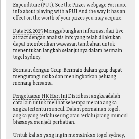
Expenditure (PUI). See the Prizes webpage For more
info about playing with a PUI And the way it has an
effect on the worth of your prizes you may acquire.
Data HK 2025
Menggabungkan informasi dari live
attract dengan analisis info yang telah dilakukan
dapat memberikan wawasan tambahan untuk
menentukan langkah selanjutnya dalam bermain
togel sydney.
Bermain dengan Grup: Bermain dalam grup dapat
mengurangi risiko dan meningkatkan peluang
menang bersama.
Pengeluaran HK Hari Ini
Distribusi angka adalah
cara lain untuk melihat seberapa merata angka-
angka tertentu muncul. Dalam permainan togel,
angka yang terlalu sering atau terlalu jarang muncul
biasanya menjadi perhatian.
Untuk kalian yang ingin memainkan togel sydney,