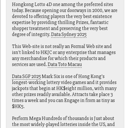
Hongkong Lotto 4D one among the preferred sites
today. Because opening our doorways in 2000, we are
devoted to offering players the very best existence
expertise by providing thrilling Prizes, fantastic
shopper treatment and preserving the very best
degree of integrity.
Data Sydney 2025
This Web-site is not really an Formal Web site and
isn't linked to HKJC or any enterprise that manages
any merchandise for which their products and
services are used.
Data Toto Macau
Data SGP 2025
Mark Six is one of Hong Kong’s
longest-working lottery video games and it provides
jackpots that begin at HK$eight million, with many
other prizes readily available. Attracts take place 3
times a week and you can Engage in from as tiny as
$HK5.
Perform Mega Hundreds of thousands is Just about
the most widely-played lotteries inside the US, and