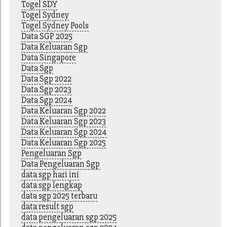
Togel SDY
Togel Sydney
Togel Sydney Pools
Data SGP 2025
Data Keluaran Sgp
Data Singapore
Data Sgp
Data Sgp 2022
Data Sgp 2023
Data Sgp 2024
Data Keluaran Sgp 2022
Data Keluaran Sgp 2023
Data Keluaran Sgp 2024
Data Keluaran Sgp 2025
Pengeluaran Sgp
Data Pengeluaran Sgp
data sgp hari ini
data sgp lengkap
data sgp 2025 terbaru
data result sgp
data pengeluaran sgp 2025