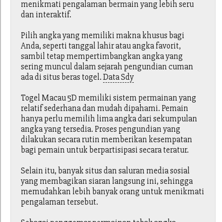
menikmati pengalaman bermain yang lebih seru
dan interaktif.
Pilih angka yang memiliki makna khusus bagi
Anda, seperti tanggal lahir atau angka favorit,
sambil tetap mempertimbangkan angka yang
sering muncul dalam sejarah pengundian cuman
ada di situs beras togel.
Data Sdy
Togel Macau 5D memiliki sistem permainan yang
relatif sederhana dan mudah dipahami. Pemain
hanya perlu memilih lima angka dari sekumpulan
angka yang tersedia. Proses pengundian yang
dilakukan secara rutin memberikan kesempatan
bagi pemain untuk berpartisipasi secara teratur.
Selain itu, banyak situs dan saluran media sosial
yang membagikan siaran langsung ini, sehingga
memudahkan lebih banyak orang untuk menikmati
pengalaman tersebut.