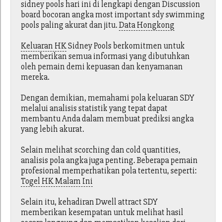
sidney pools hari ini di lengkapi dengan Discussion
board bocoran angka most important sdy swimming
pools paling akurat dan jitu.
Data Hongkong
Keluaran HK
Sidney Pools berkomitmen untuk
memberikan semua informasi yang dibutuhkan
oleh pemain demi kepuasan dan kenyamanan
mereka.
Dengan demikian, memahami pola keluaran SDY
melalui analisis statistik yang tepat dapat
membantu Anda dalam membuat prediksi angka
yang lebih akurat.
Selain melihat scorching dan cold quantities,
analisis pola angka juga penting. Beberapa pemain
profesional memperhatikan pola tertentu, seperti:
Togel HK Malam Ini
Selain itu, kehadiran Dwell attract SDY
memberikan kesempatan untuk melihat hasil